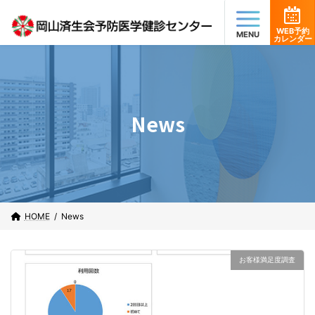
コ
ナ
ン
ビ
テ
ゲ
WEB予約
カレンダー
ン
ー
ツ
シ
へ
ョ
ス
ン
キ
に
ッ
移
News
プ
動
HOME
News
お客様満足度調査