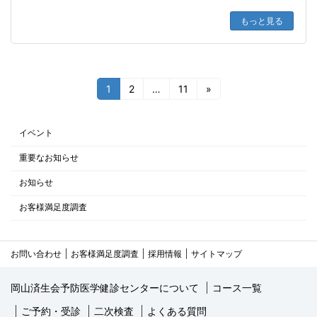
もっと見る
投
固
固
固
1
2
…
11
»
定
定
定
稿
ペ
ペ
ペ
ー
ー
ー
イベント
ナ
ジ
ジ
ジ
重要なお知らせ
ビ
お知らせ
ゲ
お客様満足度調査
ー
シ
お問い合わせ
お客様満足度調査
採用情報
サイトマップ
ョ
岡山済生会予防医学健診センターについて
コース一覧
ン
ご予約・受診
二次検査
よくある質問