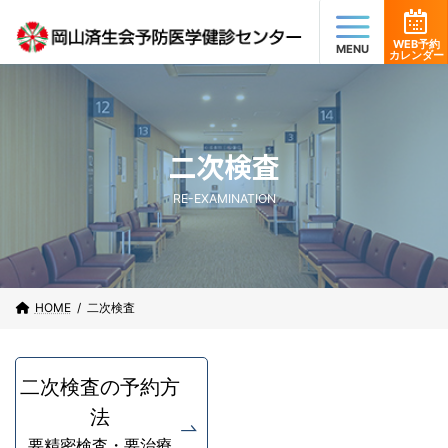
コ
ナ
ン
ビ
テ
ゲ
WEB予約
カレンダー
ン
ー
ツ
シ
へ
ョ
ス
ン
キ
に
二次検査
ッ
移
プ
動
RE-EXAMINATION
HOME
二次検査
二次検査の予約方
法
要精密検査・要治療