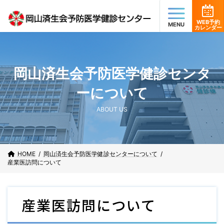
コ
ナ
ン
ビ
テ
ゲ
WEB予約
カレンダー
ン
ー
ツ
シ
へ
ョ
ス
ン
岡山済生会予防医学健診センタ
キ
に
ッ
移
ーについて
プ
動
ABOUT US
HOME
岡山済生会予防医学健診センターについて
産業医訪問について
産業医訪問について