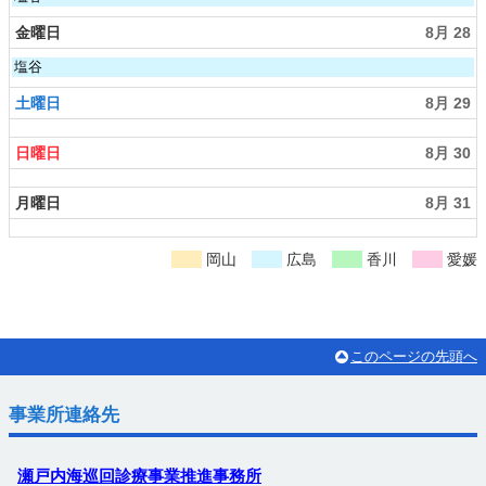
2
2
曜
0
6
日,
金曜日
8月 28
2
t
8
6
h
月
金
塩谷
2
2
曜
0
7
日,
土曜日
8月 29
2
t
8
6
h
月
2
日曜日
8月 30
2
0
8
2
t
月曜日
8月 31
6
h
2
0
2
岡山
広島
香川
愛媛
6
このページの先頭へ
事業所連絡先
瀬戸内海巡回診療事業推進事務所