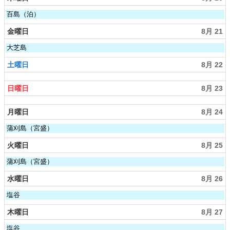
t
8
h
月
木
百島（泊）
2
1
曜
0
9
日,
金曜日
8月 21
2
t
8
6
h
月
金
大芝島
2
2
曜
0
0
日,
土曜日
8月 22
2
t
8
6
h
月
2
日曜日
8月 23
2
0
1
2
s
月曜日
8月 24
6
t
2
月
蒲刈島（宮盛）
0
曜
2
日,
火曜日
8月 25
6
8
月
火
蒲刈島（宮盛）
2
曜
4
日,
水曜日
8月 26
t
8
h
月
水
塩谷
2
2
曜
0
5
日,
木曜日
8月 27
2
t
8
6
h
月
木
塩谷