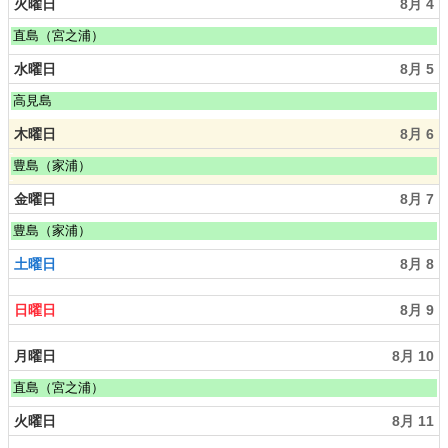
火曜日
8月 4
火
直島（宮之浦）
曜
日,
水曜日
8月 5
8
月
水
高見島
4
曜
t
日,
木曜日
8月 6
h
8
2
月
木
豊島（家浦）
0
5
曜
2
t
日,
金曜日
8月 7
6
h
8
2
月
金
豊島（家浦）
0
6
曜
2
t
日,
土曜日
8月 8
6
h
8
2
月
0
日曜日
8月 9
7
2
t
6
h
月曜日
8月 10
2
0
月
直島（宮之浦）
2
曜
6
日,
火曜日
8月 11
8