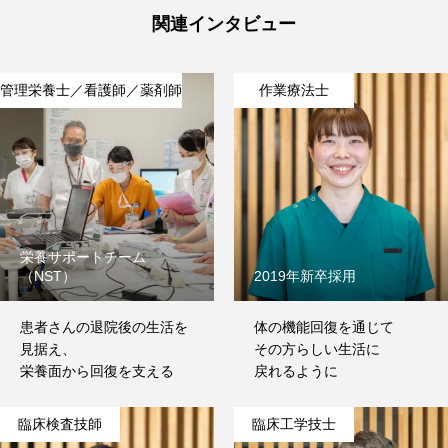
関連インタビュー
管理栄養士／看護師／薬剤師
作業療法士
栄養サポートチーム
（NST）
2019年新卒採用
患者さんの退院後の生活を
体の機能回復を通じて
見据え、
その方らしい生活に
栄養面から回復を支える
戻れるように
HOME
お知らせ
臨床検査技師
臨床工学技士