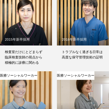
病院概要
応募・問合せ
公式サイト
2015年新卒採用
2016年新卒採用
About
検査室だけにとどまらず
トラブルなく過ぎる日常は
特集
臨床検査技師の視点から
高度な保守管理技術の証明
積極的に診療に関わる
医療ソーシャルワーカー
医療ソーシャルワーカー