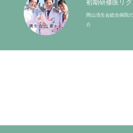
初期研修医リク
岡山済生会総合病院
介