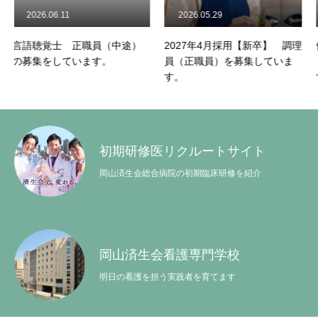
.06.11
2026.05.29
2026.05.
特集
覚士 正職員（中途）
2027年4月採用【新卒】 調理
健診センタ
をしています。
員（正職員）を募集していま
ト職員）の
す。
す。
初期研修医リクルートサイト
岡山済生会総合病院の初期臨床研修を紹介
岡山済生会看護専門学校
明日の看護を担う実践者を育てます