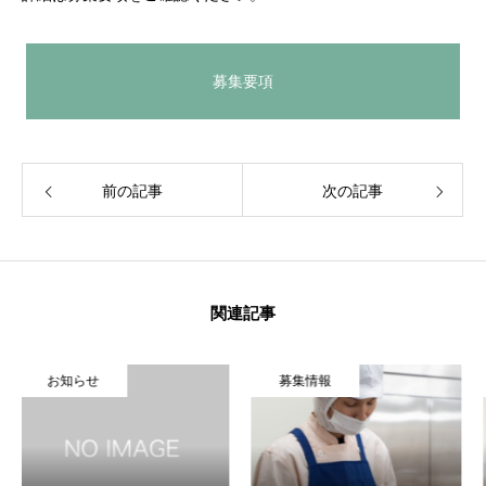
募集要項
前の記事
次の記事
HOME
お知らせ
病院概要
関連記事
応募・問合せ
らせ
募集情報
募集情
公式サイト
About